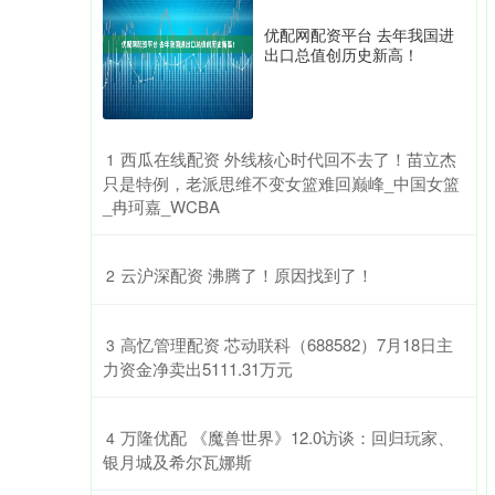
优配网配资平台 去年我国进
出口总值创历史新高！
​西瓜在线配资 外线核心时代回不去了！苗立杰
1
只是特例，老派思维不变女篮难回巅峰_中国女篮
_冉珂嘉_WCBA
​云沪深配资 沸腾了！原因找到了！
2
​高忆管理配资 芯动联科（688582）7月18日主
3
力资金净卖出5111.31万元
​万隆优配 《魔兽世界》12.0访谈：回归玩家、
4
银月城及希尔瓦娜斯