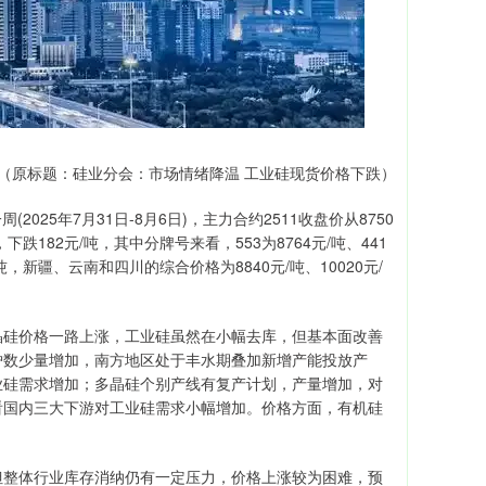
（原标题：硅业分会：市场情绪降温 工业硅现货价格下跌）
25年7月31日-8月6日)，主力合约2511收盘价从8750
，下跌182元/吨，其中分牌号来看，553为8764元/吨、441
元/吨，新疆、云南和四川的综合价格为8840元/吨、10020元/
晶硅价格一路上涨，工业硅虽然在小幅去库，但基本面改善
炉数少量增加，南方地区处于丰水期叠加新增产能投放产
业硅需求增加；多晶硅个别产线有复产计划，产量增加，对
看国内三大下游对工业硅需求小幅增加。价格方面，有机硅
但整体行业库存消纳仍有一定压力，价格上涨较为困难，预