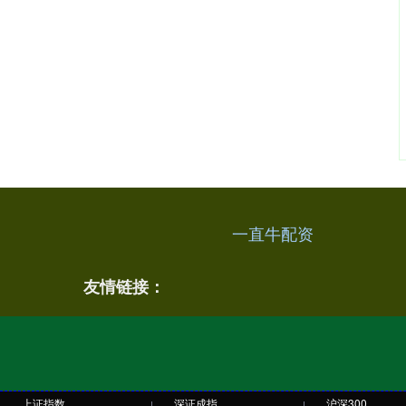
一直牛配资
友情链接：
上证指数
深证成指
沪深300