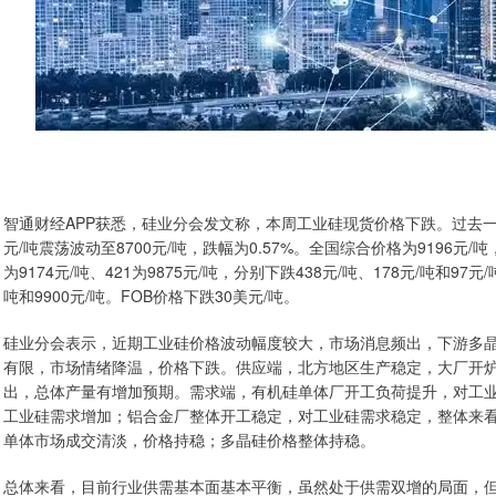
智通财经APP获悉，硅业分会发文称，本周工业硅现货价格下跌。过去一周(20
元/吨震荡波动至8700元/吨，跌幅为0.57%。全国综合价格为9196元/吨
为9174元/吨、421为9875元/吨，分别下跌438元/吨、178元/吨和97
吨和9900元/吨。FOB价格下跌30美元/吨。
硅业分会表示，近期工业硅价格波动幅度较大，市场消息频出，下游多
有限，市场情绪降温，价格下跌。供应端，北方地区生产稳定，大厂开
出，总体产量有增加预期。需求端，有机硅单体厂开工负荷提升，对工
工业硅需求增加；铝合金厂整体开工稳定，对工业硅需求稳定，整体来
单体市场成交清淡，价格持稳；多晶硅价格整体持稳。
总体来看，目前行业供需基本面基本平衡，虽然处于供需双增的局面，