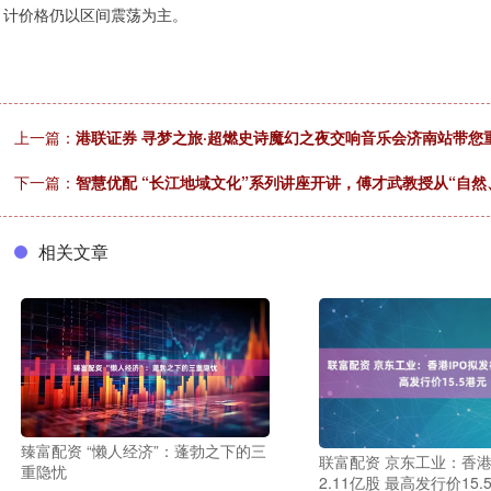
计价格仍以区间震荡为主。
上一篇：
港联证券 寻梦之旅·超燃史诗魔幻之夜交响音乐会济南站带您重
下一篇：
智慧优配 “长江地域文化”系列讲座开讲，傅才武教授从“自
相关文章
臻富配资 “懒人经济”：蓬勃之下的三
联富配资 京东工业：香港
重隐忧
2.11亿股 最高发行价15.