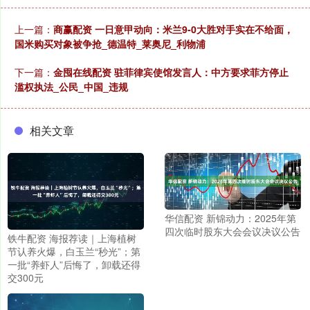
上一篇：
商赢配资 一日意甲动向：米兰9-0大胜对手实在不给面，
国米购买对象被争抢_德温特_莱奥尼_利物浦
下一篇：
金囤在线配资 驻菲律宾使馆发言人：中方要求菲方停止
滥权执法_公民_中国_违规
相关文章
华信配资 新锦动力：2025年第
四次临时股东大会会议决议公告
铁牛配资 海报荐读｜上海植树
节认养火爆，白玉兰“秒光”；第
一批“养虾人”后悔了，卸载还得
交300元