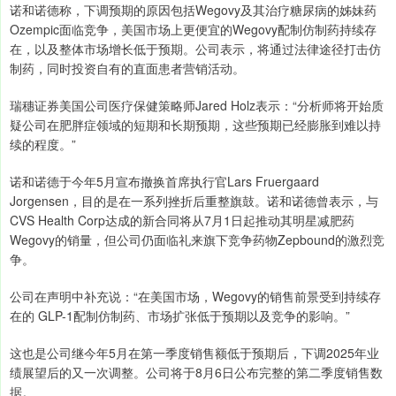
诺和诺德称，下调预期的原因包括Wegovy及其治疗糖尿病的姊妹药
Ozempic面临竞争，美国市场上更便宜的Wegovy配制仿制药持续存
在，以及整体市场增长低于预期。公司表示，将通过法律途径打击仿
制药，同时投资自有的直面患者营销活动。
瑞穗证券美国公司医疗保健策略师Jared Holz表示：“分析师将开始质
疑公司在肥胖症领域的短期和长期预期，这些预期已经膨胀到难以持
续的程度。”
诺和诺德于今年5月宣布撤换首席执行官Lars Fruergaard
Jorgensen，目的是在一系列挫折后重整旗鼓。诺和诺德曾表示，与
CVS Health Corp达成的新合同将从7月1日起推动其明星减肥药
Wegovy的销量，但公司仍面临礼来旗下竞争药物Zepbound的激烈竞
争。
公司在声明中补充说：“在美国市场，Wegovy的销售前景受到持续存
在的 GLP-1配制仿制药、市场扩张低于预期以及竞争的影响。”
这也是公司继今年5月在第一季度销售额低于预期后，下调2025年业
绩展望后的又一次调整。公司将于8月6日公布完整的第二季度销售数
据。