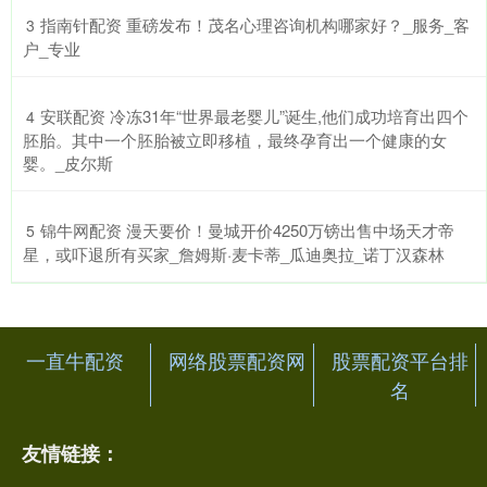
​指南针配资 重磅发布！茂名心理咨询机构哪家好？_服务_客
3
户_专业
​安联配资 冷冻31年“世界最老婴儿”诞生,他们成功培育出四个
4
胚胎。其中一个胚胎被立即移植，最终孕育出一个健康的女
婴。_皮尔斯
​锦牛网配资 漫天要价！曼城开价4250万镑出售中场天才帝
5
星，或吓退所有买家_詹姆斯·麦卡蒂_瓜迪奥拉_诺丁汉森林
一直牛配资
网络股票配资网
股票配资平台排
名
友情链接：