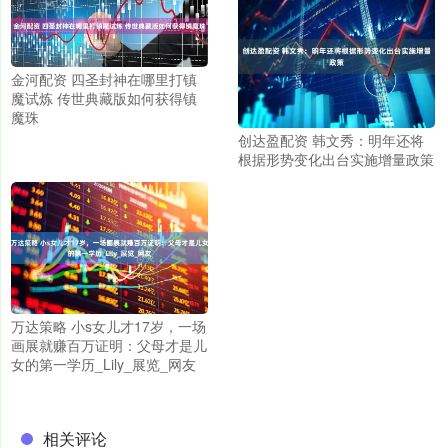
金河配资 四圣封神在哪里打镇
魔试炼 传世典藏版如何获得镇
魔珠
创达盈配资 韩文秀：明年还将
根据形势变化出台实施增量政策
万达策略 小s女儿才17岁，一场
画展就赚百万证明：父母才是儿
女的第一学历_Lily_展览_网友
相关评论