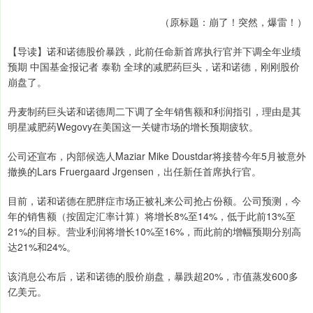
（原标题：崩了！突然，爆雷！）
【导读】诺和诺德股价暴跌，此前任命新首席执行官并下调全年业绩
预期 中国基金报记者 泰勒 全球的减肥药巨头，诺和诺德，刚刚股价
崩盘了。
丹麦制药巨头诺和诺德周二下调了全年销售额和利润指引，理由是其
明星减肥药Wegovy在美国这一关键市场的增长预期疲软。
公司还宣布，内部候选人Maziar Mike Doustdar将接替今年5月被意外
撤换的Lars Fruergaard Jrgensen，出任新任首席执行官。
目前，诺和诺德在肥胖症市场正被礼来公司抢占份额。公司预测，今
年的销售额（按固定汇率计算）将增长8%至14%，低于此前13%至
21%的目标。营业利润将增长10%至16%，而此前的增幅预期分别高
达21%和24%。
该消息公布后，诺和诺德的股价崩盘，暴跌超20%，市值蒸发600多
亿美元。