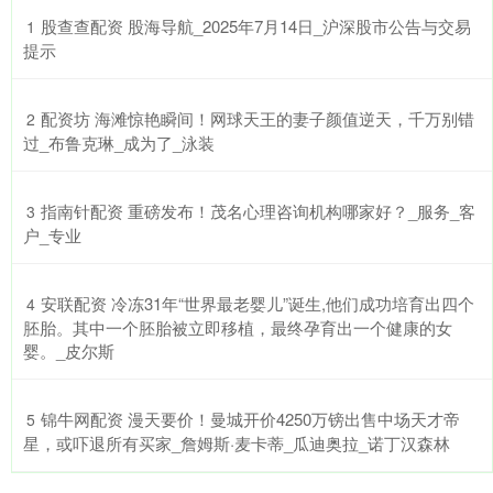
​股查查配资 股海导航_2025年7月14日_沪深股市公告与交易
1
提示
​配资坊 海滩惊艳瞬间！网球天王的妻子颜值逆天，千万别错
2
过_布鲁克琳_成为了_泳装
​指南针配资 重磅发布！茂名心理咨询机构哪家好？_服务_客
3
户_专业
​安联配资 冷冻31年“世界最老婴儿”诞生,他们成功培育出四个
4
胚胎。其中一个胚胎被立即移植，最终孕育出一个健康的女
婴。_皮尔斯
​锦牛网配资 漫天要价！曼城开价4250万镑出售中场天才帝
5
星，或吓退所有买家_詹姆斯·麦卡蒂_瓜迪奥拉_诺丁汉森林