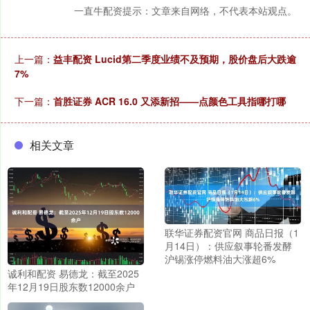
一直牛配资提示：文章来自网络，不代表本站观点。
上一篇：
益丰配资 Lucid第二季度业绩不及预期，股价盘后大跌逾
7%
下一篇：
首胜证券 ACR 16.0 又添新招——点颜色工具指哪打哪
相关文章
联华证券配资官网 商品日报（1
月14日）：供应叙事轮番发酵
沪锡涨停燃料油大涨超6%
诚利和配资 易德龙：截至2025
年12月19日股东数12000余户