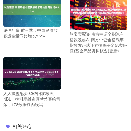
诚信配资 前三季度中国民航旅
熊宝宝配资 南方中证全指汽车
客运输量同比增长5.2%
指数发起A: 南方中证全指汽车
指数发起式证券投资基金(A类份
额)基金产品资料概要(更新)
人人操盘配资 CBA旧将救火
NBL！拉科塞维奇顶替禁赛哈雷
尔，178数据扛内线吗
相关评论