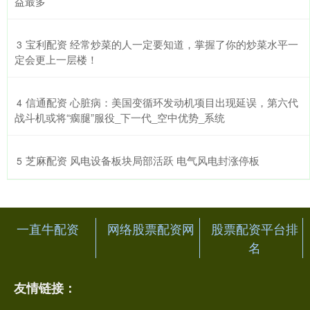
益最多
​宝利配资 经常炒菜的人一定要知道，掌握了你的炒菜水平一
3
定会更上一层楼！
​信通配资 心脏病：美国变循环发动机项目出现延误，第六代
4
战斗机或将“瘸腿”服役_下一代_空中优势_系统
​芝麻配资 风电设备板块局部活跃 电气风电封涨停板
5
一直牛配资
网络股票配资网
股票配资平台排
名
友情链接：