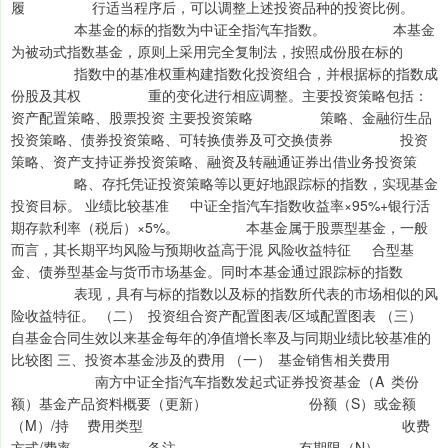
履 行适当程序后，可以调整上述投资品种的投资比例。
本基金的标的指数为中证全指汽车指数。 本基金
为被动式指数基金，原则上采用完全复制法，按照成份股在标的
指数中的基准权重构建指数化投资组合，并根据标的指数成
份股及其权 重的变化进行相应调整。主要投资策略包括：
资产配置策略、股票投资 主要投资策略 策略、金融衍生品
投资策略、债券投资策略、可转换债券及可交换债券 投资
策略、资产支持证券投资策略、融资及转融通证券出借业务投资策
略、存托凭证投资策略等以更好地跟踪标的指数，实现基金
投资目标。 业绩比较基准 中证全指汽车指数收益率×95%+银行活
期存款利率（税后）×5%。 本基金属于股票型基金，一般
而言，其长期平均风险与预期收益高于混 风险收益特征 合型基
金、债券型基金与货币市场基金。同时本基金通过跟踪标的指数
表现，具有与标的指数以及标的指数所代表的市场相似的风
险收益特征。 （二） 投资组合资产配置图表/区域配置图表 （三）
自基金合同生效以来基金每年的净值增长率及与同期业绩比较基准的
比较图 三、投资本基金涉及的费用 （一） 基金销售相关费用
南方中证全指汽车指数发起式证券投资基金（A 类份
额）基金产品资料概要（更新） 份额（S）或金额
（M）/持 费用类型 收费
方式/费率 备注 有期限（N）