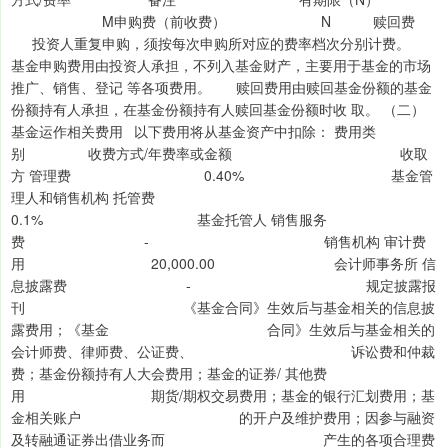
M申购费（前收费） N 赎回费
投资人重复申购，须按每次申购所对应的费率档次分别计费。
基金申购费用由投资人承担，不列入基金财产，主要用于基金的市场
推广、销售、登记 等各项费用。 赎回费用由赎回基金份额的基金
份额持有人承担，在基金份额持有人赎回基金份额时收 取。 （二）
基金运作相关费用 以下费用将从基金资产中扣除： 费用类
别 收费方式/年费率或金额 收取
方 管理费 0.40% 基金管
理人和销售机构 托管费
0.1% 基金托管人 销售服务
费 - 销售机构 审计费
用 20,000.00 会计师事务所 信
息披露费 - 规定披露报
刊 《基金合同》生效后与基金相关的信息披
露费用；《基金 合同》生效后与基金相关的
会计师费、律师费、公证费、 诉讼费和仲裁
费；基金份额持有人大会费用；基金的证券/ 其他费
用 期货/期权交易费用；基金的银行汇划费用；基
金相关账户 的开户及维护费用；因参与融资
及转融通证券出借业务而 产生的各项合理费