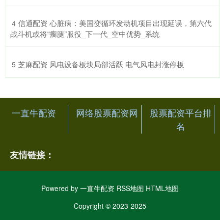
​信通配资 心脏病：美国变循环发动机项目出现延误，第六代
4
战斗机或将“瘸腿”服役_下一代_空中优势_系统
​芝麻配资 风电设备板块局部活跃 电气风电封涨停板
5
一直牛配资
网络股票配资网
股票配资平台排
名
友情链接：
Powered by
一直牛配资
RSS地图
HTML地图
Copyright
© 2023-2025