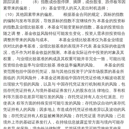
跟踪误差； （8）指数成份股停牌、摘牌，成份股涨、跌停板等因
素带来的偏差； （9）基金管理人的买入卖出时机选择；
（10）其他因素带来的偏差。 根据基金合同的规定，因标的指数
的编制与发布等原因，导致原标的指数不宜继续作为 本基金的投资标
的指数及业绩比较基准，本基金可能变更标的指数，基金的投资组合
随之调 整，基金收益风险特征可能发生变化，投资人需承担投资组合
调整所带来的风险与成本。 本基金业绩比较基准仅为基金业绩提
供对比的参考基准，业绩比较基准的表现并不代表 基金实际的收益情
况，也不作为对基金收益的预测。本基金实际运作中投资的对象及其
权重， 与业绩比较基准的构成及其权重可能并非完全一致，可能出现
投资组合收益率与业绩比较基 准收益率偏离的风险。 本基金的投
资范围包括中国存托凭证，除与其他仅投资于沪深市场股票的基金所
面临的 共同风险外，本基金还将面临中国存托凭证价格大幅波动甚至
出现较大亏损的风险，以及与 中国存托凭证发行机制相关的风险，包
括存托凭证持有人与境外基础证券发行人的股东在法 律地位、享有权
利等方面存在差异可能引发的风险；存托凭证持有人在分红派息、行
使表决 权等方面的特殊安排可能引发的风险；存托协议自动约束存托
凭证持有人的风险；因多地上 市造成存托凭证价格差异以及波动的风
险；存托凭证持有人权益被摊薄的风险；存托凭证退 市的风险；已在
境外上市的基础证券发行人，在持续信息披露监管方面与境内可能存
在差异 的风险；境内外法律制度、监管环境差异可能导致的其他风