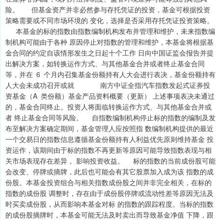
险。 但基金资产并非必然参与存托凭证的投资，基金可根据投资
策略需要或不同市场环境的 变化，选择是否采用存托凭证投资策略。
本基金的标的指数由指数编制机构发布并管理和维护，未来指数编
制机构可能由于各种 原因停止对指数的管理和维护，本基金将根据基
金合同的约定自该情形发生之日起十个工作 日向中国证监会报告并提
出解决方案，如转换运作方式、与其他基金合并或者终止基金合同
等，并在 6 个月内召集基金份额持有人大会进行表决，基金份额持有
人大会未成功召开或就 南方中证全指汽车指数发起式证券投
资基金（A 类份额）基金产品资料概要（更新） 上述事项表决未通过
的，基金合同终止。投资人将面临转换运作方式、与其他基金合并或
者 终止基金合同等风险。 自指数编制机构停止标的指数的编制及发
布至解决方案确定期间，基金管理人应按照指 数编制机构提供的最近
一个交易日的指数信息遵循基金份额持有人利益优先原则维持基金 投
资运作，该期间由于标的指数不再更新等原因可能导致指数表现与相
关市场表现存在差异， 影响投资收益。 标的指数的当前成份股可能
会改变、停牌或摘牌，此后也可能会有其它股票加入成为该 指数的成
份股。本基金投资组合与相关指数成份股之间并非完全相关，在标的
指数的成份股 调整时，存在由于成份股停牌或流动性差等原因无法及
时买卖成份股，从而影响本基金对标 的指数的跟踪程度。当标的指数
的成份股摘牌时，本基金可能无法及时卖出而导致基金净值 下降，跟