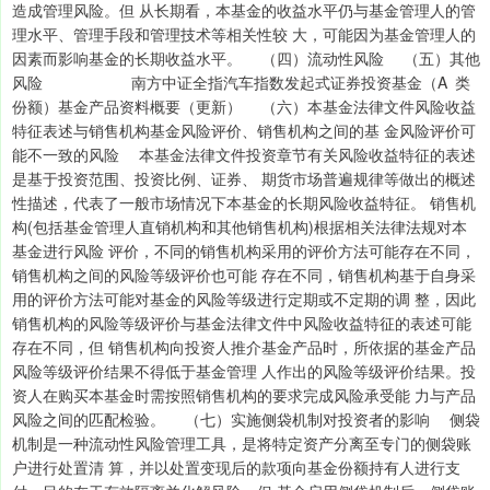
造成管理风险。但 从长期看，本基金的收益水平仍与基金管理人的管
理水平、管理手段和管理技术等相关性较 大，可能因为基金管理人的
因素而影响基金的长期收益水平。 （四）流动性风险 （五）其他
风险 南方中证全指汽车指数发起式证券投资基金（A 类
份额）基金产品资料概要（更新） （六）本基金法律文件风险收益
特征表述与销售机构基金风险评价、销售机构之间的基 金风险评价可
能不一致的风险 本基金法律文件投资章节有关风险收益特征的表述
是基于投资范围、投资比例、证券、 期货市场普遍规律等做出的概述
性描述，代表了一般市场情况下本基金的长期风险收益特征。 销售机
构(包括基金管理人直销机构和其他销售机构)根据相关法律法规对本
基金进行风险 评价，不同的销售机构采用的评价方法可能存在不同，
销售机构之间的风险等级评价也可能 存在不同，销售机构基于自身采
用的评价方法可能对基金的风险等级进行定期或不定期的调 整，因此
销售机构的风险等级评价与基金法律文件中风险收益特征的表述可能
存在不同，但 销售机构向投资人推介基金产品时，所依据的基金产品
风险等级评价结果不得低于基金管理 人作出的风险等级评价结果。投
资人在购买本基金时需按照销售机构的要求完成风险承受能 力与产品
风险之间的匹配检验。 （七）实施侧袋机制对投资者的影响 侧袋
机制是一种流动性风险管理工具，是将特定资产分离至专门的侧袋账
户进行处置清 算，并以处置变现后的款项向基金份额持有人进行支