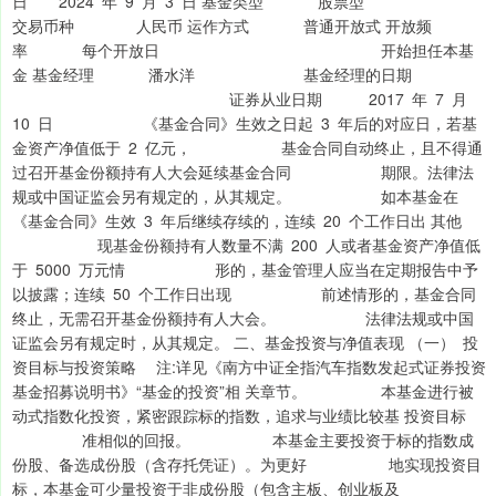
日 2024 年 9 月 3 日 基金类型 股票型
交易币种 人民币 运作方式 普通开放式 开放频
率 每个开放日 开始担任本基
金 基金经理 潘水洋 基金经理的日期
证券从业日期 2017 年 7 月
10 日 《基金合同》生效之日起 3 年后的对应日，若基
金资产净值低于 2 亿元， 基金合同自动终止，且不得通
过召开基金份额持有人大会延续基金合同 期限。法律法
规或中国证监会另有规定的，从其规定。 如本基金在
《基金合同》生效 3 年后继续存续的，连续 20 个工作日出 其他
现基金份额持有人数量不满 200 人或者基金资产净值低
于 5000 万元情 形的，基金管理人应当在定期报告中予
以披露；连续 50 个工作日出现 前述情形的，基金合同
终止，无需召开基金份额持有人大会。 法律法规或中国
证监会另有规定时，从其规定。 二、基金投资与净值表现 （一） 投
资目标与投资策略 注:详见《南方中证全指汽车指数发起式证券投资
基金招募说明书》“基金的投资”相 关章节。 本基金进行被
动式指数化投资，紧密跟踪标的指数，追求与业绩比较基 投资目标
准相似的回报。 本基金主要投资于标的指数成
份股、备选成份股（含存托凭证）。为更好 地实现投资目
标，本基金可少量投资于非成份股（包含主板、创业板及