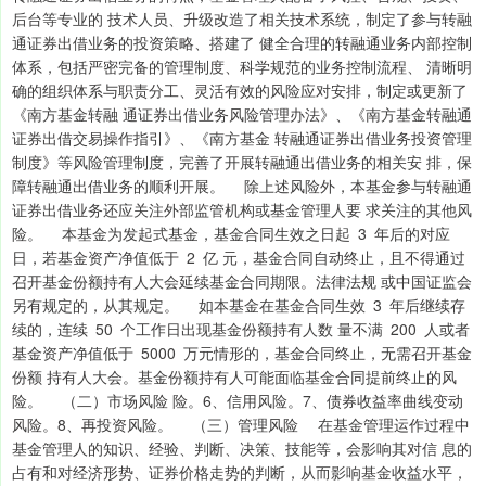
后台等专业的 技术人员、升级改造了相关技术系统，制定了参与转融
通证券出借业务的投资策略、搭建了 健全合理的转融通业务内部控制
体系，包括严密完备的管理制度、科学规范的业务控制流程、 清晰明
确的组织体系与职责分工、灵活有效的风险应对安排，制定或更新了
《南方基金转融 通证券出借业务风险管理办法》、《南方基金转融通
证券出借交易操作指引》、《南方基金 转融通证券出借业务投资管理
制度》等风险管理制度，完善了开展转融通出借业务的相关安 排，保
障转融通出借业务的顺利开展。 除上述风险外，本基金参与转融通
证券出借业务还应关注外部监管机构或基金管理人要 求关注的其他风
险。 本基金为发起式基金，基金合同生效之日起 3 年后的对应
日，若基金资产净值低于 2 亿 元，基金合同自动终止，且不得通过
召开基金份额持有人大会延续基金合同期限。法律法规 或中国证监会
另有规定的，从其规定。 如本基金在基金合同生效 3 年后继续存
续的，连续 50 个工作日出现基金份额持有人数 量不满 200 人或者
基金资产净值低于 5000 万元情形的，基金合同终止，无需召开基金
份额 持有人大会。基金份额持有人可能面临基金合同提前终止的风
险。 （二）市场风险 险。6、信用风险。7、债券收益率曲线变动
风险。8、再投资风险。 （三）管理风险 在基金管理运作过程中
基金管理人的知识、经验、判断、决策、技能等，会影响其对信 息的
占有和对经济形势、证券价格走势的判断，从而影响基金收益水平，