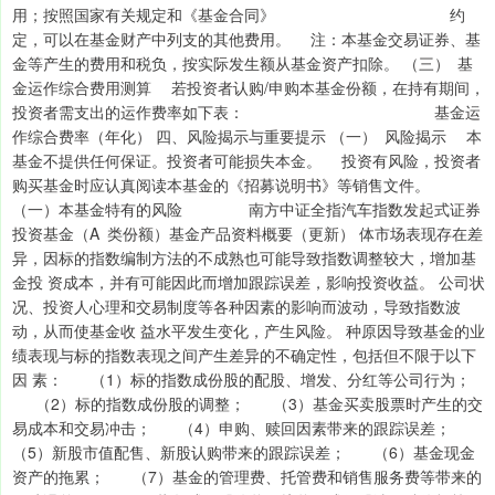
用；按照国家有关规定和《基金合同》 约
定，可以在基金财产中列支的其他费用。 注：本基金交易证券、基
金等产生的费用和税负，按实际发生额从基金资产扣除。 （三） 基
金运作综合费用测算 若投资者认购/申购本基金份额，在持有期间，
投资者需支出的运作费率如下表： 基金运
作综合费率（年化） 四、风险揭示与重要提示 （一） 风险揭示 本
基金不提供任何保证。投资者可能损失本金。 投资有风险，投资者
购买基金时应认真阅读本基金的《招募说明书》等销售文件。
（一）本基金特有的风险 南方中证全指汽车指数发起式证券
投资基金（A 类份额）基金产品资料概要（更新） 体市场表现存在差
异，因标的指数编制方法的不成熟也可能导致指数调整较大，增加基
金投 资成本，并有可能因此而增加跟踪误差，影响投资收益。 公司状
况、投资人心理和交易制度等各种因素的影响而波动，导致指数波
动，从而使基金收 益水平发生变化，产生风险。 种原因导致基金的业
绩表现与标的指数表现之间产生差异的不确定性，包括但不限于以下
因 素： （1）标的指数成份股的配股、增发、分红等公司行为；
（2）标的指数成份股的调整； （3）基金买卖股票时产生的交
易成本和交易冲击； （4）申购、赎回因素带来的跟踪误差；
（5）新股市值配售、新股认购带来的跟踪误差； （6）基金现金
资产的拖累； （7）基金的管理费、托管费和销售服务费等带来的