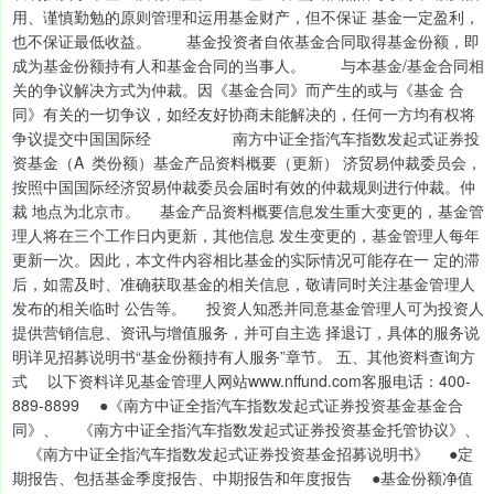
用、谨慎勤勉的原则管理和运用基金财产，但不保证 基金一定盈利，
也不保证最低收益。 基金投资者自依基金合同取得基金份额，即
成为基金份额持有人和基金合同的当事人。 与本基金/基金合同相
关的争议解决方式为仲裁。因《基金合同》而产生的或与《基金 合
同》有关的一切争议，如经友好协商未能解决的，任何一方均有权将
争议提交中国国际经 南方中证全指汽车指数发起式证券投
资基金（A 类份额）基金产品资料概要（更新） 济贸易仲裁委员会，
按照中国国际经济贸易仲裁委员会届时有效的仲裁规则进行仲裁。仲
裁 地点为北京市。 基金产品资料概要信息发生重大变更的，基金管
理人将在三个工作日内更新，其他信息 发生变更的，基金管理人每年
更新一次。因此，本文件内容相比基金的实际情况可能存在一 定的滞
后，如需及时、准确获取基金的相关信息，敬请同时关注基金管理人
发布的相关临时 公告等。 投资人知悉并同意基金管理人可为投资人
提供营销信息、资讯与增值服务，并可自主选 择退订，具体的服务说
明详见招募说明书“基金份额持有人服务”章节。 五、其他资料查询方
式 以下资料详见基金管理人网站www.nffund.com客服电话：400-
889-8899 ●《南方中证全指汽车指数发起式证券投资基金基金合
同》、 《南方中证全指汽车指数发起式证券投资基金托管协议》、
《南方中证全指汽车指数发起式证券投资基金招募说明书》 ●定
期报告、包括基金季度报告、中期报告和年度报告 ●基金份额净值