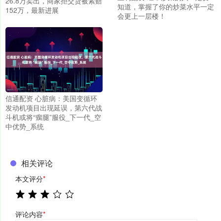
26.8万卖出，商家拒交货被索赔
知道，掌握了你的炒菜水平一定
152万，最新进展
会更上一层楼！
信通配资 心脏病：美国变循环
发动机项目出现延误，第六代战
斗机或将“瘸腿”服役_下一代_空
中优势_系统
相关评论
本文评分
*
评论内容
*