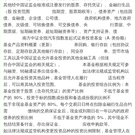
其他经中国证监会核准或注册发行的股票、存托凭证）、金融衍生品
（股 投资范围 指期货、股票期权等）、债券资产（包括国
债、金融债、企业债、公司债、 政府机构债券、地方政府
债券、次级债、可转换债券、可交换债券、央 行票据、中
期票据、短期融资券、超短期融资券等）、资产支持证券、债
南方中证全指汽车指数发起式证券投资基金（A 类份额）
基金产品资料概要（更新） 券回购、银行存款（包括协议
存款、定期存款及其他银行存款）、同业存 单、货币市场
工具以及中国证监会允许基金投资的其他金融工具（但须
符合中国证监会的相关规定）。 本基金根据相关规定可参
与融资、转融通证券出借业务。 如法律法规或监管机构以
后允许基金投资其他品种，基金管理人在履行 适当程序
后，可以将其纳入投资范围。 基金的投资组合比例为：本
基金投资于股票（含存托凭证）的资产比例 不低于基金资
产的 90%，投资于标的指数成份股和备选成份股的比例不
低于非现金基金资产的 80%。每个交易日日终在扣除金融衍生品合约
需 缴纳的交易保证金后，现金或到期日在一年以内的政府
债券的投资比例 不低于基金资产净值的 5%，其中现金不
包括结算备付金、存出保证金、 应收申购款等。
如法律法规或监管机构变更投资品种的投资比例限制，基金管理人在