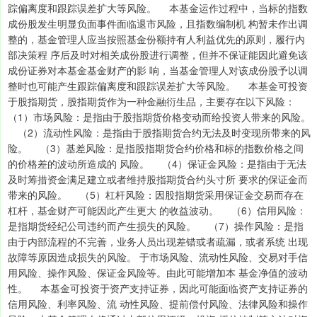
踪偏离度和跟踪误差扩大等风险。 本基金运作过程中，当标的指数
成份股发生明显负面事件面临退市风险，且指数编制机 构暂未作出调
整的，基金管理人应当按照基金份额持有人利益优先的原则，履行内
部决策程 序后及时对相关成份股进行调整，但并不保证能因此避免该
成份证券对本基金基金财产的影 响，当基金管理人对该成份股予以调
整时也可能产生跟踪偏离度和跟踪误差扩大等风险。 本基金可投资
于股指期货，股指期货作为一种金融衍生品，主要存在以下风险：
（1）市场风险：是指由于股指期货价格变动而给投资人带来的风险。
（2）流动性风险：是指由于股指期货合约无法及时变现所带来的风
险。 （3）基差风险：是指股指期货合约价格和标的指数价格之间
的价格差的波动所造成的 风险。 （4）保证金风险：是指由于无法
及时筹措资金满足建立或者维持股指期货合约头寸所 要求的保证金而
带来的风险。 （5）杠杆风险：因股指期货采用保证金交易而存在
杠杆，基金财产可能因此产生更大 的收益波动。 （6）信用风险：
是指期货经纪公司违约而产生损失的风险。 （7）操作风险：是指
由于内部流程的不完善，业务人员出现差错或者疏漏，或者系统 出现
故障等原因造成损失的风险。 于市场风险、流动性风险、交易对手信
用风险、操作风险、保证金风险等。由此可能增加本 基金净值的波动
性。 本基金可投资于资产支持证券，因此可能面临资产支持证券的
信用风险、利率风险、流 动性风险、提前偿付风险、法律风险和操作