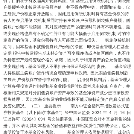
付，目的在于有效隔离并化解风险。但 基金启用侧袋机制后，侧袋账
户份额将停止披露基金份额净值，并不得办理申购、赎回和转 换，仅
主袋账户份额正常开放赎回，因此启用侧袋机制时持有基金份额的持
有人将在启用侧 袋机制后同时持有主袋账户份额和侧袋账户份额，侧
袋账户份额不能赎回，其对应特定资产 的变现时间具有不确定性，最
终变现价格也具有不确定性并且有可能大幅低于启用侧袋机制 时的特
定资产的估值，基金份额持有人可能因此面临损失。 实施侧袋机制
期间，因本基金不披露侧袋账户份额的净值，即便基金管理人在基金
定期 报告中披露报告期末特定资产可变现净值或净值区间的，也不作
为特定资产最终变现价格的 承诺，因此对于特定资产的公允价值和最
终变现价格，基金管理人不承担任何保证和承诺的 责任。 基金管理
人将根据主袋账户运作情况合理确定申购政策, 因此实施侧袋机制后
主袋账 户份额存在暂停申购的可能。 启用侧袋机制后，基金管理人
计算各项投资运作指标和基金业绩指标时仅需考虑主袋账 户资产，并
根据相关规定对分割侧袋账户资产导致的基金净资产减少进行按投资
损失处理， 因此本基金披露的业绩指标不能反映特定资产的真实价值
及变化情况。 （二） 重要提示 南方中证全指汽车指数发起式证
券投资基金（以下简称“本基金”）经中国证监会 2024 年 4 月 16 日
证监许可〔2024〕694 号文注册募集。中国证监会对本基金募集的注
册，并不 表明其对本基金的价值和收益作出实质性判断或保证，也不
表明投资于本基金没有风险。 基金管理人依照恪尽职守、诚实信