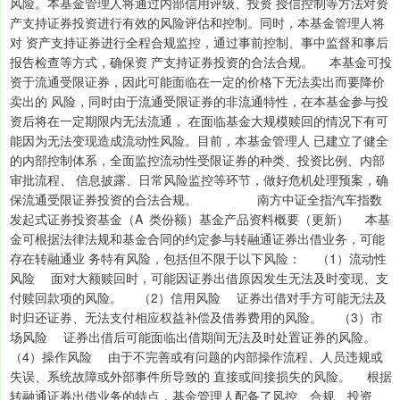
风险。本基金管理人将通过内部信用评级、投资 授信控制等方法对资
产支持证券投资进行有效的风险评估和控制。同时，本基金管理人将
对 资产支持证券进行全程合规监控，通过事前控制、事中监督和事后
报告检查等方式，确保资 产支持证券投资的合法合规。 本基金可投
资于流通受限证券，因此可能面临在一定的价格下无法卖出而要降价
卖出的 风险，同时由于流通受限证券的非流通特性，在本基金参与投
资后将在一定期限内无法流通， 在面临基金大规模赎回的情况下有可
能因为无法变现造成流动性风险。目前，本基金管理人 已建立了健全
的内部控制体系，全面监控流动性受限证券的种类、投资比例、内部
审批流程、 信息披露、日常风险监控等环节，做好危机处理预案，确
保流通受限证券投资的合法合规。 南方中证全指汽车指数
发起式证券投资基金（A 类份额）基金产品资料概要（更新） 本基
金可根据法律法规和基金合同的约定参与转融通证券出借业务，可能
存在转融通业 务特有风险，包括但不限于以下风险： （1）流动性
风险 面对大额赎回时，可能因证券出借原因发生无法及时变现、支
付赎回款项的风险。 （2）信用风险 证券出借对手方可能无法及
时归还证券、无法支付相应权益补偿及借券费用的风险。 （3）市
场风险 证券出借后可能面临出借期间无法及时处置证券的风险。
（4）操作风险 由于不完善或有问题的内部操作流程、人员违规或
失误、系统故障或外部事件所导致的 直接或间接损失的风险。 根据
转融通证券出借业务的特点，基金管理人配备了风控、合规、投资、