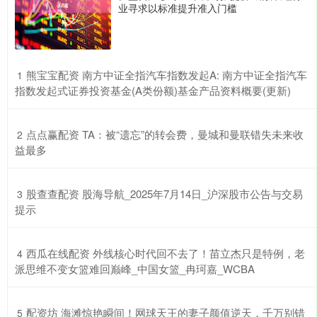
业寻求以标准提升准入门槛
​熊宝宝配资 南方中证全指汽车指数发起A: 南方中证全指汽车
1
指数发起式证券投资基金(A类份额)基金产品资料概要(更新)
​点点赢配资 TA：被“遗忘”的转会费，曼城和曼联错失未来收
2
益最多
​股查查配资 股海导航_2025年7月14日_沪深股市公告与交易
3
提示
​西瓜在线配资 外线核心时代回不去了！苗立杰只是特例，老
4
派思维不变女篮难回巅峰_中国女篮_冉珂嘉_WCBA
​配资坊 海滩惊艳瞬间！网球天王的妻子颜值逆天，千万别错
5