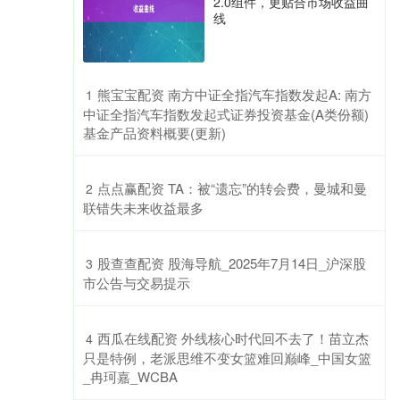
2.0组件，更贴合市场收益曲
线
​熊宝宝配资 南方中证全指汽车指数发起A: 南方
1
中证全指汽车指数发起式证券投资基金(A类份额)
基金产品资料概要(更新)
​点点赢配资 TA：被“遗忘”的转会费，曼城和曼
2
联错失未来收益最多
​股查查配资 股海导航_2025年7月14日_沪深股
3
市公告与交易提示
​西瓜在线配资 外线核心时代回不去了！苗立杰
4
只是特例，老派思维不变女篮难回巅峰_中国女篮
_冉珂嘉_WCBA